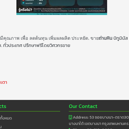
ถ่านหิน
บิทูมินั
่มีคุณภาพ เพื่อ ลดต้นทุน เพิ่มผลผลิต ประหยัด. ขาย
 ทั่วประเทศ ปรึกษาฟรีโดยวิศวกรขาย
นเตา
cts
Our Contact
Address: 53 ซอยบางนา-ตราด30
าทั้งหมด
บางนาใต้ เขตบางนา กรุงเทพมหานค
น