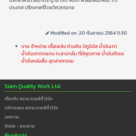
ประเทศ ปรึกษาฟรีโดยวิศวกรขาย
Modified on :20 กันยายน 2564 11:30
ขาย จำหน่าย เชื้อเพลิง ถ่านหิน บิทูมินัส น้ำมันเตา
น้ำมันเตาทดแทน กะลาปาล์ม ที่มีคุณภาพ น้ำมันดีเซล
น้ำมันหล่อลื่น อุตสาหกรรม
Siam Quality Work Ltd.
เกี่ยวกับ สยาม ควอลิตี้ เวิร์ค
บริการของ สยาม ควอลิตี้ เวิร์ค
บทความ
ติดต่อ - สอบถาม
Products