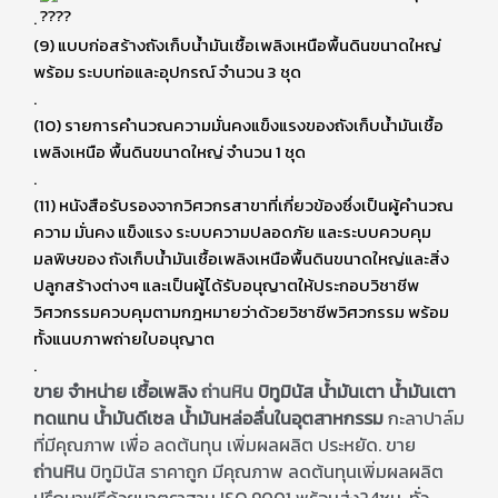
.
(9) แบบก่อสร้างถังเก็บน้ำมันเชื้อเพลิงเหนือพื้นดินขนาดใหญ่
พร้อม ระบบท่อและอุปกรณ์ จำนวน 3 ชุด
.
(10) รายการคำนวณความมั่นคงแข็งแรงของถังเก็บน้ำมันเชื้อ
เพลิงเหนือ พื้นดินขนาดใหญ่ จำนวน 1 ชุด
.
(11) หนังสือรับรองจากวิศวกรสาขาที่เกี่ยวข้องซึ่งเป็นผู้คำนวณ
ความ มั่นคง แข็งแรง ระบบความปลอดภัย และระบบควบคุม
มลพิษของ ถังเก็บน้ำมันเชื้อเพลิงเหนือพื้นดินขนาดใหญ่และสิ่ง
ปลูกสร้างต่างๆ และเป็นผู้ได้รับอนุญาตให้ประกอบวิชาชีพ
วิศวกรรมควบคุมตามกฎหมายว่าด้วยวิชาชีพวิศวกรรม พร้อม
ทั้งแนบภาพถ่ายใบอนุญาต
.
ขาย จำหน่าย เชื้อเพลิง
ถ่านหิน
บิทูมินัส
น้ำมันเตา
น้ำมันเตา
ทดแทน
น้ำมันดีเซล น้ำมันหล่อลื่นในอุตสาหกรรม
กะลาปาล์ม
ที่มีคุณภาพ เพื่อ ลดต้นทุน เพิ่มผลผลิต ประหยัด. ขาย
ถ่านหิน
บิทูมินัส ราคาถูก มีคุณภาพ ลดต้นทุนเพิ่มผลผลิต
ปรึกษาฟรีด้วยมาตราฐาน ISO 9001 พร้อมส่ง24ชม. ทั่ว